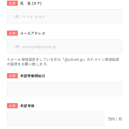
氏 名 (カナ)
必須
メールアドレス
必須
※メール受信設定をしている方は「@jobeet.jp」のドメイン受信指定
の設定をお願い致します。
希望稼働開始日
必須
希望単価
必須
万円 / 月