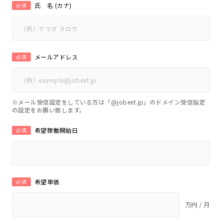
氏 名 (カナ)
必須
メールアドレス
必須
※メール受信設定をしている方は「@jobeet.jp」のドメイン受信指定
の設定をお願い致します。
希望稼働開始日
必須
希望単価
必須
万円 / 月