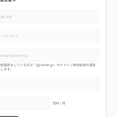
加開発案件
信設定をしている方は「@jobeet.jp」のドメイン受信指定の設定
致します。
万円 / 月