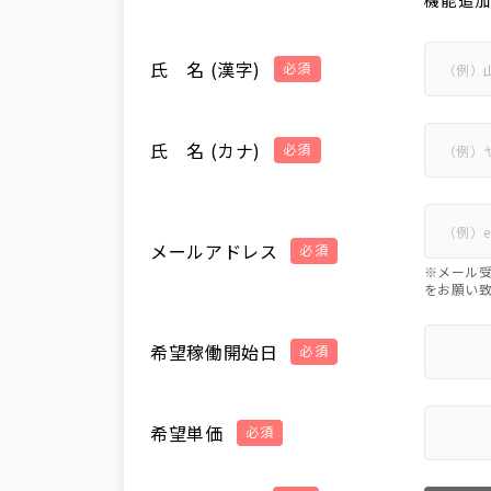
機能追
氏 名 (漢字)
必須
氏 名 (カナ)
必須
メールアドレス
必須
※メール受
をお願い
希望稼働開始日
必須
希望単価
必須