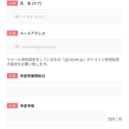
氏 名 (カナ)
必須
メールアドレス
必須
※メール受信設定をしている方は「@jobeet.jp」のドメイン受信指定
の設定をお願い致します。
希望稼働開始日
必須
希望単価
必須
万円 / 月