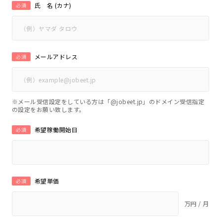
氏 名 (カナ)
必須
メールアドレス
必須
※メール受信設定をしている方は「@jobeet.jp」のドメイン受信指定
の設定をお願い致します。
希望稼働開始日
必須
希望単価
必須
万円 / 月