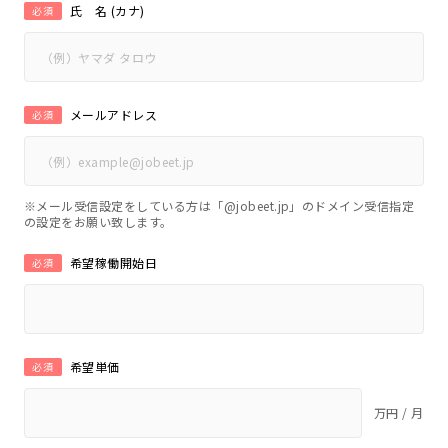
氏 名 (カナ)
必須
メールアドレス
必須
※メール受信設定をしている方は「@jobeet.jp」のドメイン受信指定
の設定をお願い致します。
希望稼働開始日
必須
希望単価
必須
万円 / 月