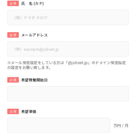
氏 名 (カナ)
必須
メールアドレス
必須
※メール受信設定をしている方は「@jobeet.jp」のドメイン受信指定
の設定をお願い致します。
希望稼働開始日
必須
希望単価
必須
万円 / 月