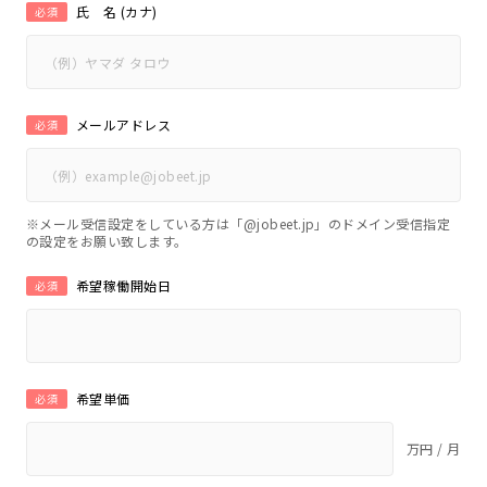
氏 名 (カナ)
必須
メールアドレス
必須
※メール受信設定をしている方は「@jobeet.jp」のドメイン受信指定
の設定をお願い致します。
希望稼働開始日
必須
希望単価
必須
万円 / 月