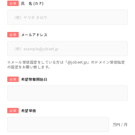
氏 名 (カナ)
必須
メールアドレス
必須
※メール受信設定をしている方は「@jobeet.jp」のドメイン受信指定
の設定をお願い致します。
希望稼働開始日
必須
希望単価
必須
万円 / 月