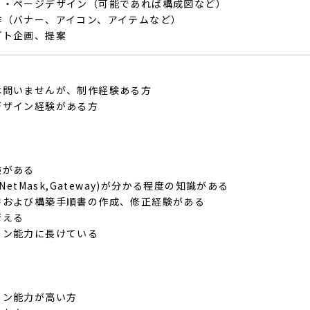
ト・ページデザイン（可能であれば構成図など）
作（バナー、アイコン、アイテムなど）
プト企画、提案
は問いませんが、制作経験ある方
デザイン経験がある方
験がある
NetMask,Gateway)が分かる程度の知識がある
書および構築手順書の作成、修正経験がある
行える
ョン能力に長けている
ョン能力が高い方