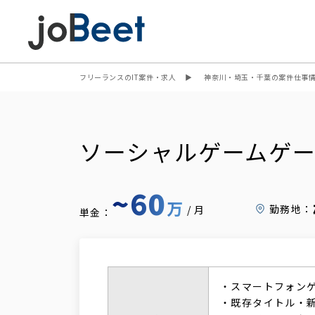
フリーランスのIT案件・求人
神奈川・埼玉・千葉の案件仕事
ソーシャルゲームゲー
~60
万
勤務地：
/月
単金：
・スマートフォンゲ
・既存タイトル・