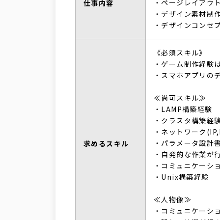
・ページレイアウ
仕事内容
・デザイン素材制
・デザインコンセ
《必須スキル》
・ゲーム制作経験
・スマホアプリの
≪尚可スキル≫
・LAMP構築経験
・クラスタ構築経
・ネットワーク(IP,
・パラメータ設計
求めるスキル
・自発的な作業が
・コミュニケーシ
・Unix構築経験
≪人物像≫
・コミュニケーシ