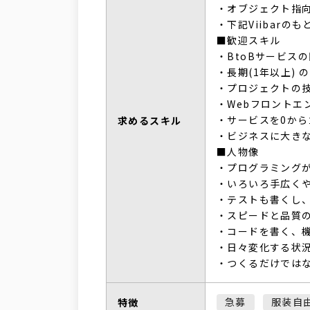
・オブジェクト指
・下記Viibar
■歓迎スキル
・BtoBサービス
・長期(1年以上) の 
・プロジェクトの
・Webフロントエ
・サービスを0か
求めるスキル
・ビジネスに大き
■人物像
・プログラミング
・いろいろ手広く
・テストも書くし
・スピードと品質
・コードを書く、機
・日々変化する状
・つくるだけでは
急募
服装自
特徴