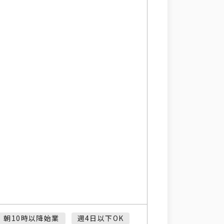
と
朝10時以降始業
週4日以下OK