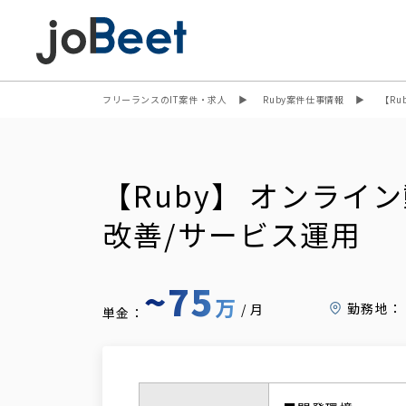
フリーランスのIT案件・求人
Ruby案件仕事情報
【R
【Ruby】 オンラ
改善/サービス運用
~75
万
勤務地：
/月
単金：