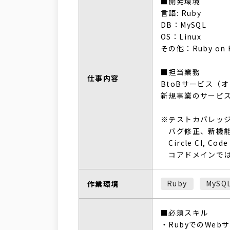
■開発環境
言語: Ruby
DB：MySQL
OS：Linux
その他：Ruby on Rai
■担当業務
仕事内容
BtoBサービス（
新規事業のサービ
※テストカバレッ
バグ修正、新機能
Circle CI, Code
コアドメインでは
Ruby
MySQ
作業環境
■必須スキル
・RubyでのWe