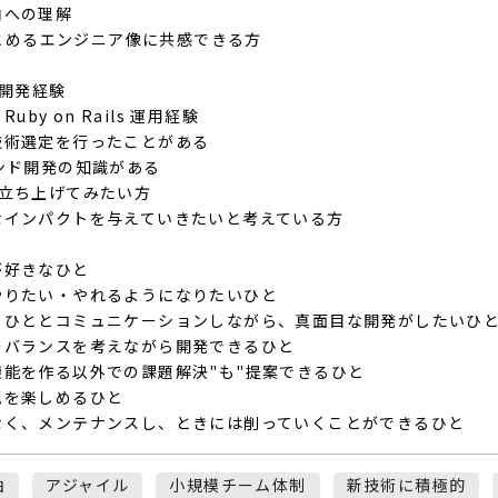
向への理解
のもとめるエンジニア像に共感できる方
の開発経験
Ruby on Rails 運用経験
技術選定を行ったことがある
ンド開発の知識がある
ら立ち上げてみたい方
なインパクトを与えていきたいと考えている方
が好きなひと
やりたい・やれるようになりたいひと
、ひととコミュニケーションしながら、真面目な開発がしたいひ
のバランスを考えながら開発できるひと
能を作る以外での課題解決"も"提案できるひと
況を楽しめるひと
なく、メンテナンスし、ときには削っていくことができるひと
由
アジャイル
小規模チーム体制
新技術に積極的