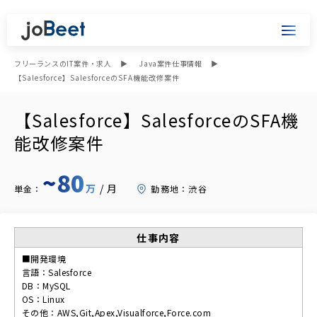
フリーランスのIT案件・求人
Java案件仕事情報
【Salesforce】SalesforceのSFA機能改修案件
【Salesforce】SalesforceのSFA機
能改修案件
~80
万
/月
単金：
勤務地：
渋谷
仕事内容
■開発環境
言語：Salesforce
DB：MySQL
OS：Linux
その他：AWS,Git,Apex,Visualforce,Force.com