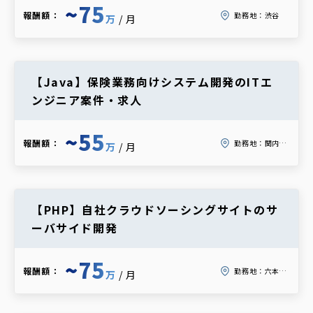
~75
報酬額：
勤務地：
渋谷
万
/月
【Java】保険業務向けシステム開発のITエ
ンジニア案件・求人
~55
報酬額：
勤務地：
関内（馬車道駅すぐ）
万
/月
【PHP】自社クラウドソーシングサイトのサ
ーバサイド開発
~75
報酬額：
勤務地：
六本木一丁目
万
/月