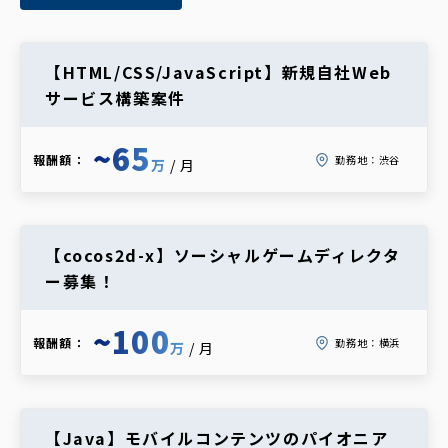
【HTML/CSS/JavaScript】新規自社Web
サービス構築案件
~65
報酬額：
勤務地：
渋谷
万
/月
【cocos2d-x】ソーシャルゲームディレクタ
ー募集！
~100
報酬額：
勤務地：
横浜
万
/月
【Java】モバイルコンテンツのパイオニア