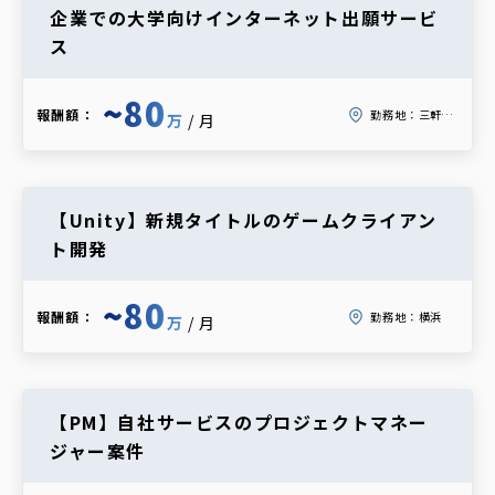
企業での大学向けインターネット出願サービ
ス
~80
報酬額：
勤務地：
三軒茶屋
万
/月
【Unity】新規タイトルのゲームクライアン
ト開発
~80
報酬額：
勤務地：
横浜
万
/月
【PM】自社サービスのプロジェクトマネー
ジャー案件