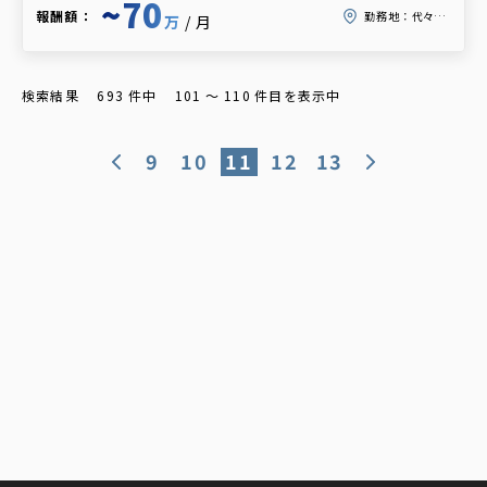
~70
報酬額：
勤務地：
代々木駅
万
/月
検索結果
693
件中
101
〜
110
件目を表示中
9
10
11
12
13