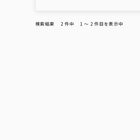
検索結果
2
件中
1
〜
2
件目を表示中