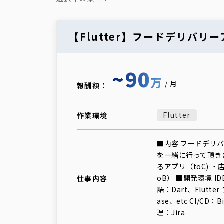
【Flutter】フードデリバリ
~90
万
/月
報酬額：
Flutter
作業環境
■内容 フードデリバ
を一緒に行って頂き
るアプリ（toC) 
oB） ■開発環境 IDE
仕事内容
語：Dart、Flutter
ase、etc CI/CD：
理：Jira