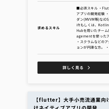
■必須スキル ・Flu
アプリの開発経験 
ダン(MVVM等)なi
iftもしくは、Kot
求めるスキル
Hubを用いたチーム開発
agementを使ったア
・スクラムなどのア
ョンが円滑な方。 
詳しく見る
【flutter】大手小売流通業向けの
けネイティブアプリの開発