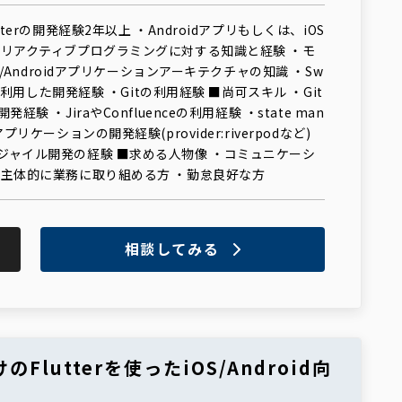
tterの開発経験2年以上 ・Androidアプリもしくは、iOS
・リアクティブプログラミングに対する知識と経験 ・モ
OS/Androidアプリケーションアーキテクチャの知識 ・Sw
lin利用した開発経験 ・Gitの利用経験 ■尚可スキル ・Git
経験 ・JiraやConfluenceの利用経験 ・state man
プリケーションの開発経験(provider:riverpodなど)
ジャイル開発の経験 ■求める人物像 ・コミュニケーシ
・主体的に業務に取り組める方 ・勤怠良好な方
相談してみる
Flutterを使ったiOS/Android向