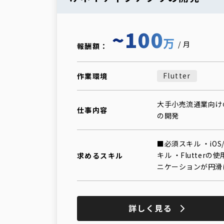
~100
万
/月
報酬額：
Flutter
作業環境
大手小売流通業向けのF
仕事内容
の開発
■必須スキル ・iOS
キル ・Flutte
求めるスキル
ニケーションが円滑
詳しく見る