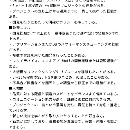
・6ヶ月～1年程度の中長期開発プロジェクトの経験がある。
・プロジェクトの立ち上げから運用までに一貫して携わった経験が
ある。
・開発を行うにあたって明確なポリシーを持っている。
■歓迎スキル
・開発経験が7年以上あり、要件定義または基本設計の経験が5年以
上ある。
・アプリケーションまたはDBのパフォーマンスチューニングの経験
がある。
・複数の言語を用いた開発を行ったことがある。
・マルチデバイス、スマホアプリ向けの開発経験または管理経験が
ある。
・大規模なリファクタリングやリプレースを経験したことがある。
・5～10名程度のSE、PGを取りまとめ、管理したことがある。
・不具合／障害などを起因とした調査から修正までの経験がある。
■人物像
・品質に対する配慮と製造のスピードをバランスよく備えている方。
・コミュニケーション能力が高く、課題に柔軟に対応できる方。
・プロジェクトの一員という意識を持ち、責任を持って対応・推進し
ていける方。
・新しい技術を学んだり取り入れたりすることが好きな方。
・勤怠が安定しており、職務姿勢が真面目で、報告・連絡・相談が
できる方。