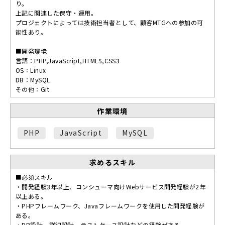
り。
上記に関連した保守・運用。
プロジェクトによっては技術担当者として、顧客MTGへの参加の可
能性あり。
■開発環境
言語：PHP,JavaScript,HTML5,CSS3
OS：Linux
DB：MySQL
その他：Git
作業環境
PHP
JavaScript
MySQL
求めるスキル
■必須スキル
・開発経験3年以上、コンシューマ向けWebサービス開発経験が2年
以上ある。
・PHPフレームワーク、Javaフレームワークを使用した開発経験が
ある。
・DB設計、詳細設計、テストケース設計などの経験がある。