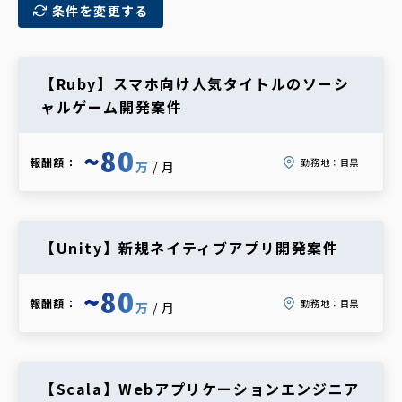
条件を変更する
【Ruby】スマホ向け人気タイトルのソーシ
ャルゲーム開発案件
~80
報酬額：
勤務地：
目黒
万
/月
【Unity】新規ネイティブアプリ開発案件
~80
報酬額：
勤務地：
目黒
万
/月
【Scala】Webアプリケーションエンジニア