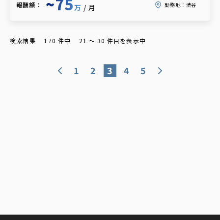
~75
報酬額：
勤務地：
渋谷
万
/月
検索結果
170
件中
21
〜
30
件目を表示中
1
2
3
4
5