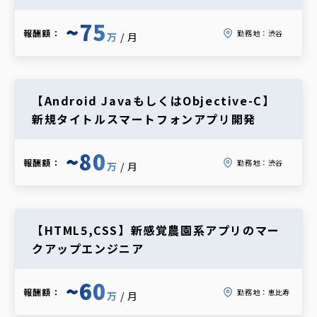
~75
報酬額：
勤務地：
渋谷
万
/月
【Android JavaもしくはObjective-C】
新規タイトルスマートフォンアプリ開発
~80
報酬額：
勤務地：
渋谷
万
/月
【HTML5,CSS】新感覚農園系アプリのマー
クアップエンジニア
~60
報酬額：
勤務地：
恵比寿
万
/月