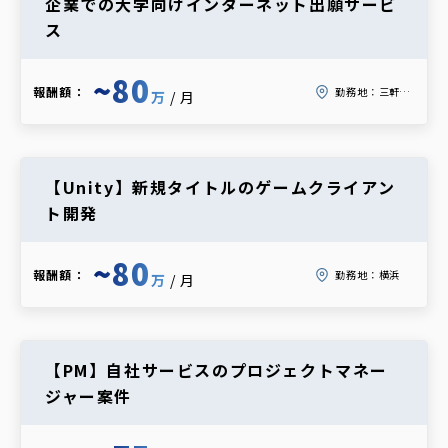
企業での大学向けインターネット出願サービ
ス
~80
報酬額：
勤務地：
三軒茶屋
万
/月
【Unity】新規タイトルのゲームクライアン
ト開発
~80
報酬額：
勤務地：
横浜
万
/月
【PM】自社サービスのプロジェクトマネー
ジャー案件