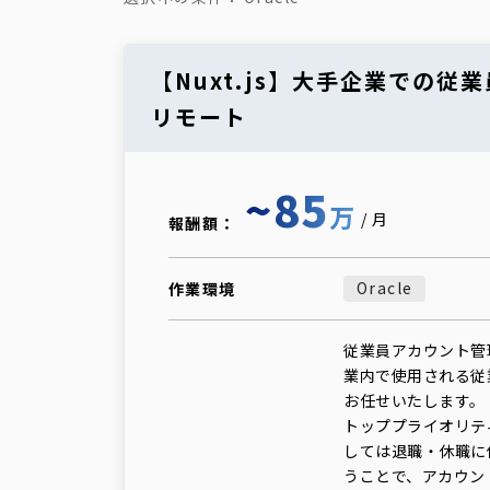
【Nuxt.js】大手企業での
リモート
~85
万
/月
報酬額：
Oracle
作業環境
従業員アカウント管
業内で使用される従
お任せいたします。
トッププライオリテ
しては退職・休職に
うことで、アカウン