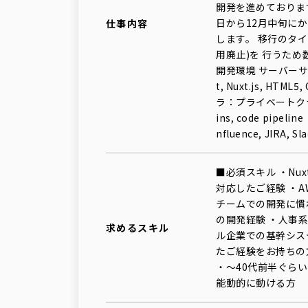
開発を進めております
日から12月中旬にか
仕事内容
します。 移行のタ
用廃止)を 行うた
開発環境 サーバーサイド
t, Nuxt.js, HTM
ラ：プライベートクラウド, 
ins, code pipeli
nfluence, JIRA, Sl
■必須スキル ・Nu
対応したご経験 ・
チームでの開発に慣れて
の開発経験 ・人事
求めるスキル
ル企業での基幹シス
たご経験をお持ちの
・～40代前半ぐら
能動的に動ける方