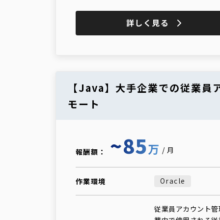
詳しく見る
【Java】大手企業での従業
モート
~85
万
/月
報酬額：
Oracle
作業環境
従業員アカウント管