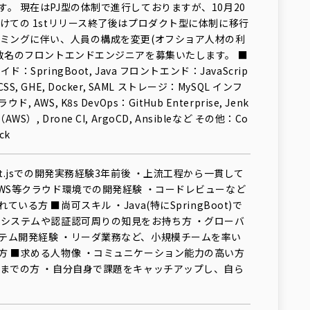
。 現在はPJ型の体制で進行しておりますが、10月20
けての 1stリリース終了後はプロダクト型に体制に移行
イミングに伴い、人員の構成を変更(オフショア人材の利
め数名のフロントエンドエンジニアを募集いたします。 ■
：SpringBoot, Java フロントエンド：JavaScrip
L5, CSS, GHE, Docker, SAML ストレージ：MySQL インフ
AWS, K8s DevOps：GitHub Enterprise, Jenk
ne（AWS）, Drone CI, ArgoCD, Ansibleなど その他：Co
ack
xt.jsでの開発実務経験3年前後 ・上流工程から一貫して
AWS等クラウド環境での開発経験 ・コードレビューなど
いる方 ■尚可スキル ・Java(特にSpringBoot)で
系システムや認証認可周りの知見をお持ち方 ・グローバ
テム開発経験 ・リーダ業務など、小規模チームを率い
方 ■求める人物像 ・コミュニケーション能力の高い方
いまでの方 ・自分自身で課題をキャッチアップし、自ら