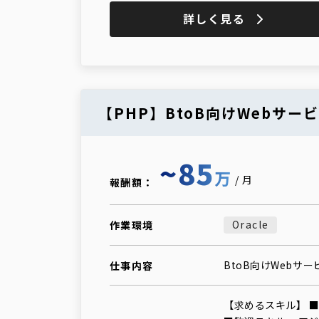
詳しく見る
【PHP】BtoB向けWebサ
~85
万
/月
報酬額：
Oracle
作業環境
BtoB向けWebサ
仕事内容
【求めるスキル】 ■必