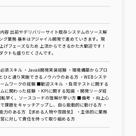
務内容 出前やデリバリーサイト既存システムのソース解
ング業務 基本はアジャイル開発で進めていきます。現
ち上げフェーズなため 上流からできるかた大歓迎です！
ダクトも盛りだくさんです。
必須スキル ・Java8開発実装経験 ・環境構築からプロ
とひと通り実施できるノウハウのある方 ・WEBシステ
レームワークの経験 ■歓迎スキル ・負荷テストに関する
ムに関わった経験 ・KPIに関する知識 ・開発リーダ経
回転早く、ソースコードの理解が早い方 ■備考 ・向上心
身で課題をキャッチアップし、自ら能動的に動ける方 ・
能力のある方 【求める人物や雰囲気】 ・主体的に業務
運営に対して責任を持って取り組める方