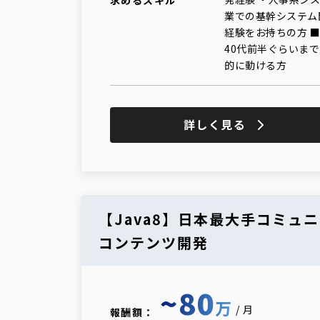
業での基幹システム
経験をお持ちの方 
40代前半ぐらいま
的に動ける方
詳しく見る
【Java8】日本最大手コミュ
コンテンツ開発
~80
万
/月
報酬額：