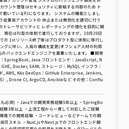
業員アカウント管理 システムのバックエンド開発をお
アカウント管理はセキュリティに直結する内容のため ト
で動いているPJになります。 システムの機能としまし
う従業員アカウントの 休止または無効化を適切に行う
のトレーサビリティと レポーティングの強化を目的に開
 現在はPJ型の体制で進行しておりますが、10月20日
ての 1stリリース終了後はプロダクト型に体制に移行し
ミングに伴い、人員の構成を変更(オフショア人材の利用
数名のバックエンドエンジニアを募集いたします。 ■開発
ringBoot, Java フロントエンド：JavaScript, N
CSS, GHE, Docker, SAML ストレージ：MySQL インフラ：
, K8s DevOps：GitHub Enterprise, Jenkins,
WS）, Drone CI, ArgoCD, Ansibleなど その他：Conflu
必須) ・Javaでの開発実務経験5年以上 ・SpringBo
務経験3年以上 ・上流工程から一貫して対応したご経験
ド環境での開発経験 ・コードレビューなどチームでの開
可スキル ・Nuxt.jsやNext.jsでのフロントエンド開
ステムや認証認可周りの知見をお持ち方 ・グローバル企