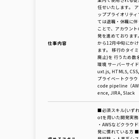
業内で使用される従
任せいたします。 
ッププライオリティ
ては退職・休職に伴
ことで、アカウント
発を進めております。
から12月中旬にかけ
仕事内容
ます。 移行のタイ
廃止)を 行うため
環境 サーバーサイド：Sp
uxt.js, HTML5, 
プライベートクラウド, AWS
code pipeline（A
ence, JIRA, Slack
■必須スキル(いずれも
otを用いた開発実
・AWSなどクラウ
発に慣れている方 ■尚
発経験 ・人事系シ
求めるスキル