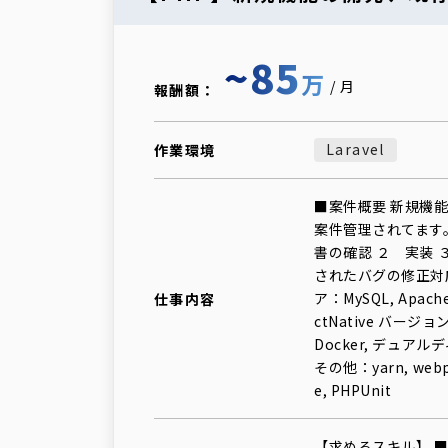
~85
万
/月
報酬額：
Laravel
作業環境
■案件概要 新規機能
案件管理されてます
書の確認 ２ 実装
されたバグの修正対応 
ア：MySQL, Apache
仕事内容
ctNative バージ
Docker, デュアルディ
その他：yarn, webpac
e, PHPUnit
【求めるスキル】 ■