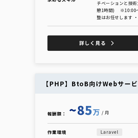
チベーションと技術力があ
憩1時間) ※10:
整はお任せします 
詳しく見る
【PHP】BtoB向けWebサ
~85
万
/月
報酬額：
Laravel
作業環境