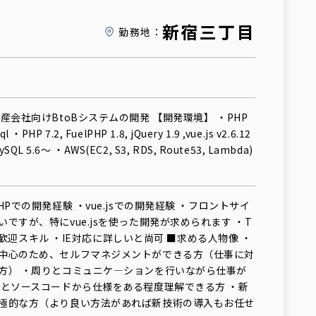
新宿三丁目
勤務地：
産会社向けBtoBシステムの開発 【開発環境】 ・PHP
ql ・PHP 7.2, FuelPHP 1.8, jQuery 1.9 ,vue.js v2.6.12
MySQL 5.6～ ・AWS(EC2, S3, RDS, Route53, Lambda)
HPでの開発経験 ・vue.jsでの開発経験 ・フロントサイ
ですが、特にvue.jsを使った開発が求められます ・T
験 ■歓迎スキル ・IE対応に詳しいと尚可 ■求める人物像 ・
中心のため、セルフマネジメントができる方（仕事に対
方） ・周りとコミュニケ―ションを行いながら仕事が
料とソースコードから仕様をある程度理解できる方 ・新
極的な方（より良い方法があれば新技術の導入もお任せ