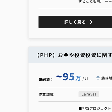
することも可） ＝
詳しく見る
【PHP】お金や投資投資に関
~95
万
勤務
/月
報酬額：
Laravel
作業環境
■担当プロジェクト