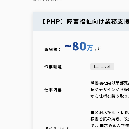
【PHP】障害福祉向け業務支
~80
万
/月
報酬額：
Laravel
作業環境
障害福祉向け業務支
様やデザインから設
仕事内容
から仕様を読み取り
■必須スキル ・Linux
様書を読み解き、設計
キル ■求める人物
求めるスキル