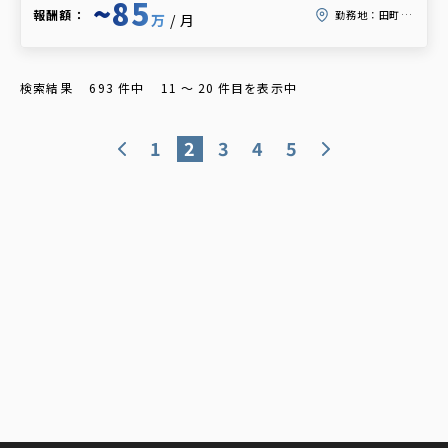
~85
報酬額：
勤務地：
田町 or 芝浦ふ頭
万
/月
検索結果
693
件中
11
〜
20
件目を表示中
1
2
3
4
5