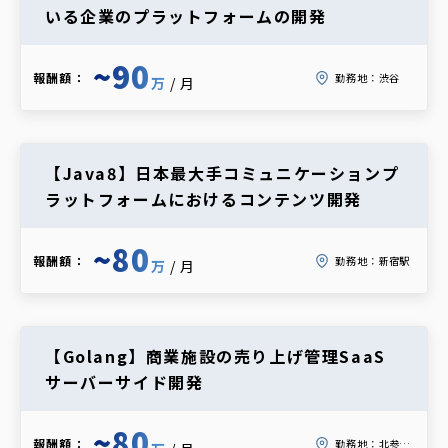
いる企業のプラットフォームの開発
~90
報酬額：
勤務地：
渋谷
万
/月
【Java8】日本最大手コミュニケーションプ
ラットフォームにおけるコンテンツ開発
~80
報酬額：
勤務地：
新宿駅
万
/月
【Golang】商業施設の売り上げ管理SaaS
サーバーサイド開発
~80
報酬額：
勤務地：
北参道 or 千駄ヶ谷