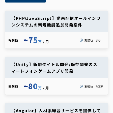
【PHP/JavaScript】動画配信オールインワ
ンシステムの新規機能追加開発案件
~75
報酬額：
勤務地：
渋谷
万
/月
【Unity】新規タイトル開発/既存開発のス
マートフォンゲームアプリ開発
~80
報酬額：
勤務地：
秋葉原
万
/月
【Angular】人材系総合サービスを提供して